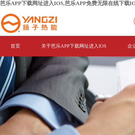
芭乐APP下载网址进入IOS,芭乐APP免费无限在线下载IO
首页
关于芭乐APP下载网址进入IOS
企
联系芭乐APP下载网址进入IOS