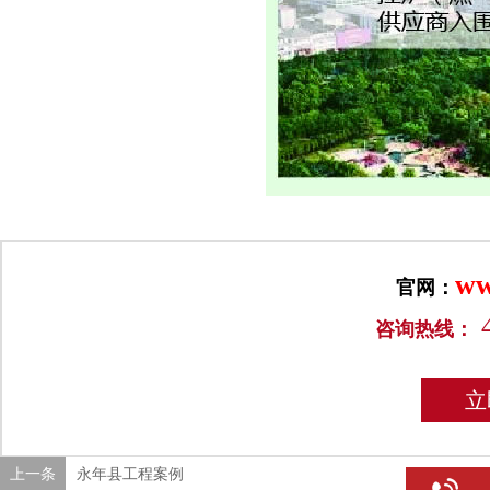
ww
官网：
咨询热线：
立
上一条
永年县工程案例