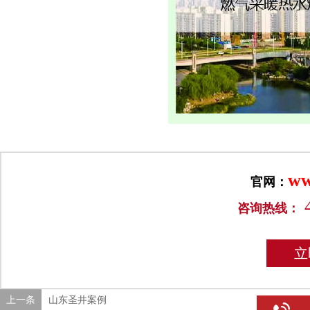
ww
官网：
咨询热线：
立
上一条
山东圣井案例