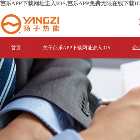
芭乐APP下载网址进入IOS,芭乐APP免费无限在线下载IO
首页
关于芭乐APP下载网址进入IOS
企
联系芭乐APP下载网址进入IOS